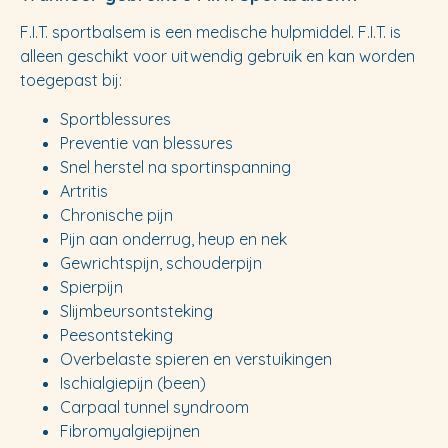
F.I.T. sportbalsem is een medische hulpmiddel. F.I.T. is
alleen geschikt voor uitwendig gebruik en kan worden
toegepast bij:
Sportblessures
Preventie van blessures
Snel herstel na sportinspanning
Artritis
Chronische pijn
Pijn aan onderrug, heup en nek
Gewrichtspijn, schouderpijn
Spierpijn
Slijmbeursontsteking
Peesontsteking
Overbelaste spieren en verstuikingen
Ischialgiepijn (been)
Carpaal tunnel syndroom
Fibromyalgiepijnen