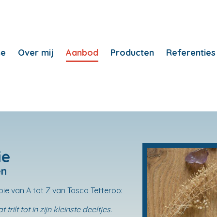
e
Over mij
Aanbod
Producten
Referenties
ie
en
pie van A tot Z van Tosca Tetteroo:
rilt tot in zijn kleinste deeltjes.