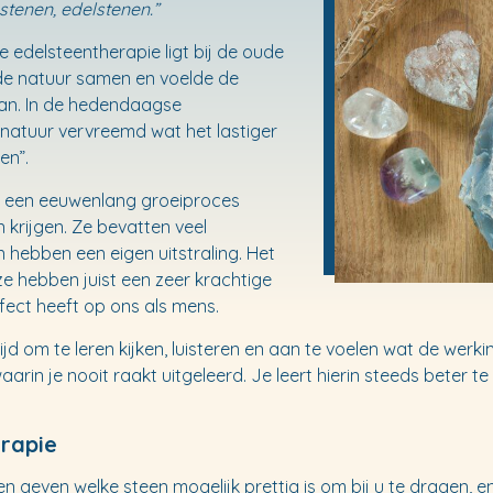
 stenen, edelstenen.”
edelsteentherapie ligt bij de oude
 de natuur samen en voelde de
an. In de hedendaagse
natuur vervreemd wat het lastiger
en”.
l een eeuwenlang groeiproces
n krijgen. Ze bevatten veel
hebben een eigen uitstraling. Het
ze hebben juist een zeer krachtige
ffect heeft op ons als mens.
jd om te leren kijken, luisteren en aan te voelen wat de werkin
rin je nooit raakt uitgeleerd. Je leert hierin steeds beter te 
erapie
 geven welke steen mogelijk prettig is om bij u te dragen, enk