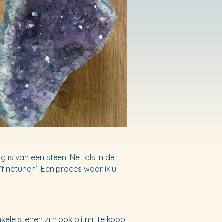
g is van een steen. Net als in de
‘finetunen’. Een proces waar ik u
ele stenen zijn ook bij mij te koop.